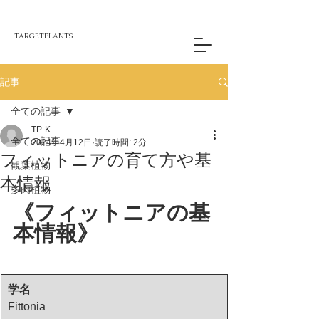
TARGETPLANTS
記事
全ての記事
TP-K
全ての記事
2024年4月12日
読了時間: 2分
フィットニアの育て方や基
観葉植物
本情報
多肉植物
《フィットニアの基
本情報》
学名
Fittonia