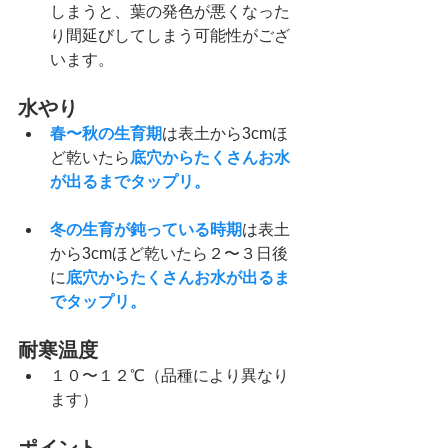
しまうと、葉の発色が悪くなった
り間延びしてしまう可能性がござ
います。
水やり
春〜秋の生育期
は表土から3cmほ
ど乾いたら
底穴からたくさんお水
が出るまでタップリ。
冬の生育が鈍っている時期
は表土
から3cmほど乾いたら２〜３日後
に
底穴からたくさんお水が出るま
でタップリ。
耐寒温度
１０〜１２℃（品種により異なり
ます）