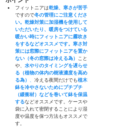
ポイント
フィットニアは
乾燥、寒さが苦手
ですので
冬の管理にご注意くださ
い。乾燥対策に加湿機を使用して
いただいたり、暖房をつけている
暖かい時にフィットニアに霧吹き
をするなどオススメです。寒さ対
策には窓際にフィットニアを置か
ない（冬の窓際は冷える為）
こと
や、
水やりのタイミングを遅らせ
る（植物の体内の樹液濃度を高め
る為）
、
冷える夜間だけでも
植木
鉢を冷やさないためにプチプチ
（緩衝材）などを巻いて鉢を保温
する
などオススメです。ケースや
袋に入れて密閉することにより湿
度や温度を保つ方法もオススメで
す。