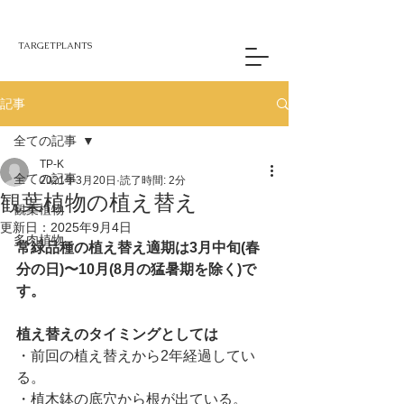
TARGETPLANTS
記事
全ての記事
TP-K
全ての記事
2021年3月20日
読了時間: 2分
観葉植物の植え替え
観葉植物
更新日：
2025年9月4日
多肉植物
常緑品種の植え替え適期は3月中旬(春
分の日)〜10月(8月の猛暑期を除く)で
す。
植え替えのタイミングとしては
・前回の植え替えから2年経過してい
る。
・植木鉢の底穴から根が出ている。