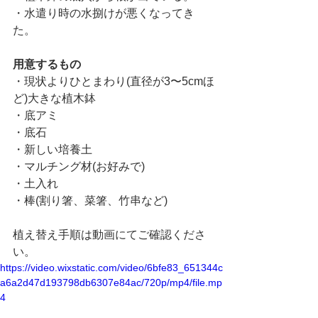
・水遣り時の水捌けが悪くなってき
た。
用意するもの
・現状よりひとまわり(直径が3〜5cmほ
ど)大きな植木鉢
・底アミ
・底石
・新しい培養土
・マルチング材(お好みで)
・土入れ
・棒(割り箸、菜箸、竹串など)
植え替え手順は動画にてご確認くださ
い。
https://video.wixstatic.com/video/6bfe83_651344c
a6a2d47d193798db6307e84ac/720p/mp4/file.mp
4